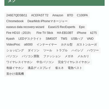
タグ
246E7QDSB/11
ACEFAST T2
Amazon
BTO
C100PA
Chromebook
DearMob iPhoneマネージャー
easeus data recovery wizard
EaseUS RecExperts
Epic
Fire HD10（2019）
Fire TV Stick
HA-EB10BT
iPhone
k275
Kyash
LEDデスクライト
SIMGOT
TWS
USBハブ
VAIO
VideoProc
α6000
インナーイヤー
カナル型
ガストンルーガ
ショッピング
ダイソン
ツール
トラブル
ハイレゾ
ハウツー
パソコン
パソコン買取
ファッション
メガネ
メルカリ
ワイヤレスイヤホン
中古パソコン
完全ワイヤレスイヤホン
有線イヤホン
液晶ディスプレイ
省エネ
電熱ベスト
首かけ扇風機