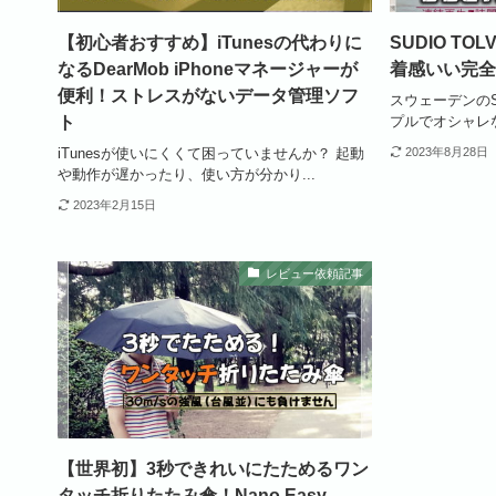
【初心者おすすめ】iTunesの代わりに
SUDIO T
なるDearMob iPhoneマネージャーが
着感いい完全
便利！ストレスがないデータ管理ソフ
スウェーデンのS
ト
プルでオシャレな
iTunesが使いにくくて困っていませんか？ 起動
2023年8月28日
や動作が遅かったり、使い方が分かり...
2023年2月15日
レビュー依頼記事
【世界初】3秒できれいにたためるワン
タッチ折りたたみ傘！Nano Easy