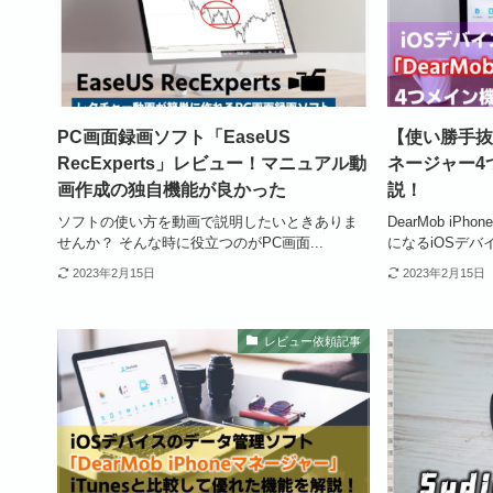
PC画面録画ソフト「EaseUS
【使い勝手抜群】
RecExperts」レビュー！マニュアル動
ネージャー4
画作成の独自機能が良かった
説！
ソフトの使い方を動画で説明したいときありま
DearMob iP
せんか？ そんな時に役立つのがPC画面...
になるiOSデバ
2023年2月15日
2023年2月15日
レビュー依頼記事