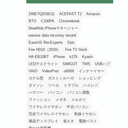
246E7QDSB/11
ACEFAST T2
Amazon
BTO
C100PA
Chromebook
DearMob iPhoneマネージャー
easeus data recovery wizard
EaseUS RecExperts
Epic
Fire HD10（2019）
Fire TV Stick
HA-EB10BT
iPhone
k275
Kyash
LEDデスクライト
SIMGOT
TWS
USBハブ
VAIO
VideoProc
α6000
インナーイヤー
カナル型
ガストンルーガ
ショッピング
ダイソン
ツール
トラブル
ハイレゾ
ハウツー
パソコン
パソコン買取
ファッション
メガネ
メルカリ
ワイヤレスイヤホン
中古パソコン
完全ワイヤレスイヤホン
有線イヤホン
液晶ディスプレイ
省エネ
電熱ベスト