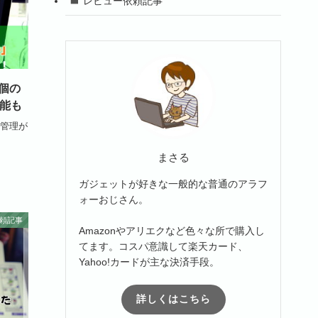
レビュー依頼記事
0個の
機能も
タ管理が
まさる
ガジェットが好きな一般的な普通のアラフ
ォーおじさん。
頼記事
Amazonやアリエクなど色々な所で購入し
てます。コスパ意識して楽天カード、
Yahoo!カードが主な決済手段。
詳しくはこちら