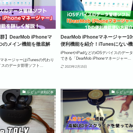
DearMob iPhoneマ
DearMob iPhoneマネージャー1
つのメイン機能を徹底解
便利機能を紹介！iTunesにない
iPhoneやiPadなどのiOSデバイスのデー
できる「DearMob iPhoneマネージャー...
honeマネージャーはiTunesの代わり
イスのデータ管理ソフト...
2023年2月15日
レビュー依頼記事
レビュー依