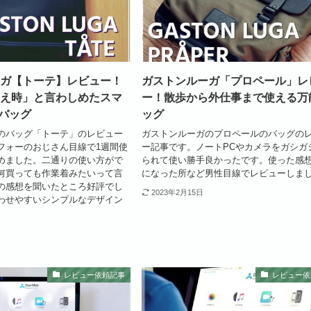
ガ【トーテ】レビュー！
ガストンルーガ「プロペール」レ
え時」と言わしめたスマ
ー！散歩から外仕事まで使える万
Yバッグ
ッグ
のバッグ「トーテ」のレビュー
ガストンルーガのプロペールのバッグの
フォーのおじさん目線で1週間使
ー記事です。ノートPCやカメラをガシガ
めました。二通りの使い方がで
られて使い勝手良かったです。使った感
何買っても作業着みたいって言
になった所など男性目線でレビューしま
の感想を聞いたところ好評でし
2023年2月15日
わせやすいシンプルなデザイン
レビュー依頼記事
レビュー依