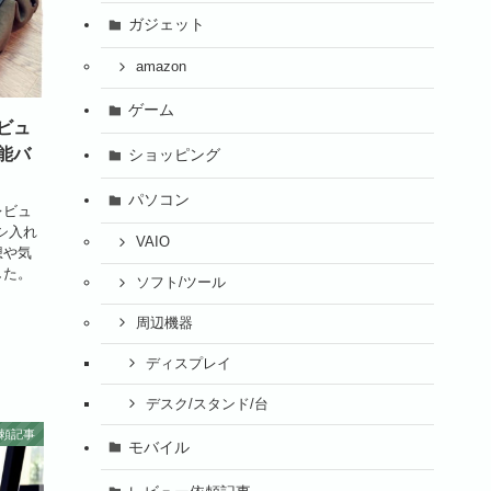
ガジェット
amazon
ゲーム
ビュ
能バ
ショッピング
パソコン
レビュ
シ入れ
VAIO
想や気
した。
ソフト/ツール
周辺機器
ディスプレイ
デスク/スタンド/台
頼記事
モバイル