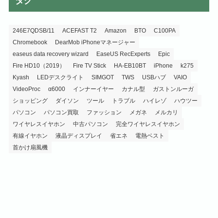
タグ
246E7QDSB/11
ACEFAST T2
Amazon
BTO
C100PA
Chromebook
DearMob iPhoneマネージャー
easeus data recovery wizard
EaseUS RecExperts
Epic
Fire HD10（2019）
Fire TV Stick
HA-EB10BT
iPhone
k275
Kyash
LEDデスクライト
SIMGOT
TWS
USBハブ
VAIO
VideoProc
α6000
インナーイヤー
カナル型
ガストンルーガ
ショッピング
ダイソン
ツール
トラブル
ハイレゾ
ハウツー
パソコン
パソコン買取
ファッション
メガネ
メルカリ
ワイヤレスイヤホン
中古パソコン
完全ワイヤレスイヤホン
有線イヤホン
液晶ディスプレイ
省エネ
電熱ベスト
首かけ扇風機