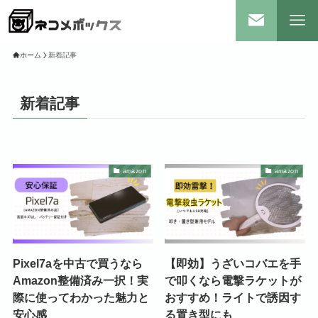
ホーム
新着記事
新着記事
amazon
amazon
Pixel7aを中古で買うなら
【即効】うざいコバエを手
Amazon整備済み一択！実
で叩くなら電撃ラケットが
際に使ってわかった魅力と
おすすめ！ライトで誘因す
安心感
る置き型にも