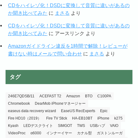
CDをハイレゾ化！DSDに変換して音質に違いがあるの
か聞き比べてみた
に
まさる
より
CDをハイレゾ化！DSDに変換して音質に違いがあるの
か聞き比べてみた
に
アースリンク
より
Amazonガイドライン違反を1時間で解除！レビューが
書けない時はメールで問い合わせ
に
まさる
より
タグ
246E7QDSB/11
ACEFAST T2
Amazon
BTO
C100PA
Chromebook
DearMob iPhoneマネージャー
easeus data recovery wizard
EaseUS RecExperts
Epic
Fire HD10（2019）
Fire TV Stick
HA-EB10BT
iPhone
k275
Kyash
LEDデスクライト
SIMGOT
TWS
USBハブ
VAIO
VideoProc
α6000
インナーイヤー
カナル型
ガストンルーガ